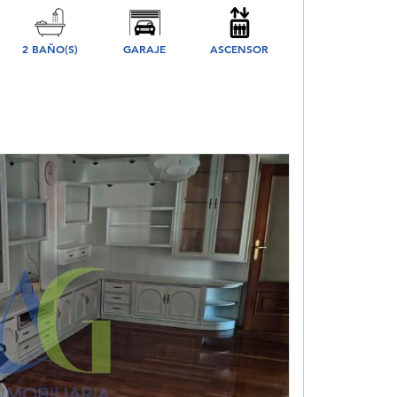
2 BAÑO(S)
GARAJE
ASCENSOR