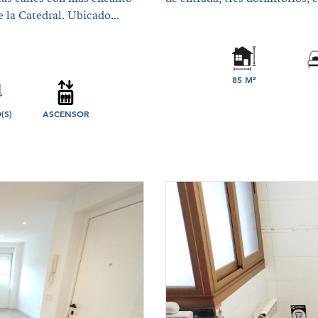
 la Catedral. Ubicado...
85 M²
DORMIT
(S)
ASCENSOR