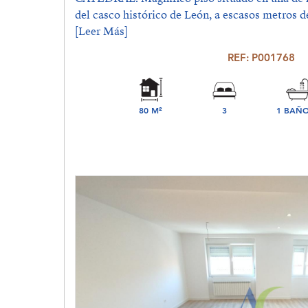
del casco histórico de León, a escasos metros de
[Leer Más]
REF: P001768
80 M²
3
1 BAÑO
DORMITORIO(S)