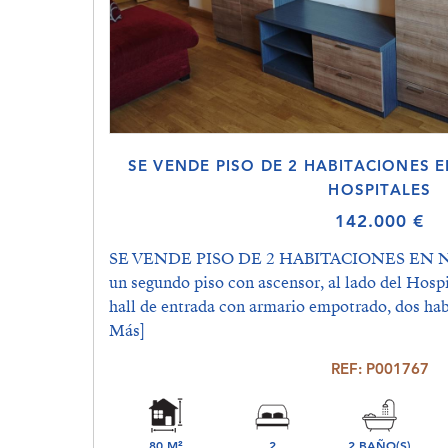
SE VENDE PISO DE 2 HABITACIONES 
HOSPITALES
142.000 €
SE VENDE PISO DE 2 HABITACIONES EN NA
un segundo piso con ascensor, al lado del Hospi
hall de entrada con armario empotrado, dos hab
Más]
REF: P001767
80 M²
2
2 BAÑO(S)