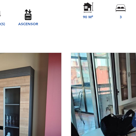
90 M²
3
(S)
ASCENSOR
DORMITORIO(S)