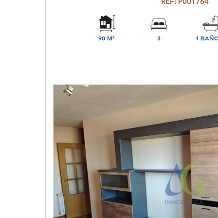
REF: P001764
90 M²
3
1 BAÑO
DORMITORIO(S)