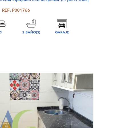
REF: P001766
3
2 BAÑO(S)
GARAJE
ORIO(S)