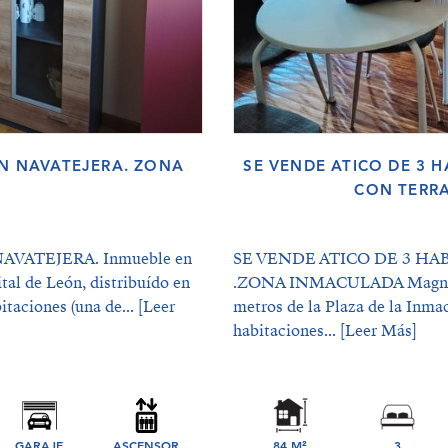
EN NAVATEJERA. ZONA
SE VENDE ATICO DE 3 
CON TERR
VATEJERA. Inmueble en
SE VENDE ATICO DE 3 H
tal de León, distribuído en
.ZONA INMACULADA Magnífico
itaciones (una de...
[Leer
metros de la Plaza de la Inma
habitaciones...
[Leer Más]
GARAJE
ASCENSOR
84 M²
3