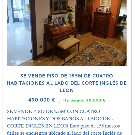
SE VENDE PISO DE 155M DE CUATRO
HABITACIONES AL LADO DEL CORTE INGLÉS DE
LEON
490.000 €
Ha bajado 40.000 €
SE VENDE PISO DE 155M CON CUATRO
HABITACIONES Y DOS BAÑOS AL LADO DEL
CORTE INGLÉS EN LEON Este piso de 155 metros
útiles se encuentra ubicado al lado del corte Inglés de