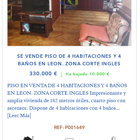
SE VENDE PISO DE 4 HABITACIONES Y 4
BAÑOS EN LEON. ZONA CORTE INGLES
330.000 €
Ha bajado 10.000 €
PISO EN VENTA DE 4 HABITACIONES Y 4 BAÑOS
EN LEON. ZONA CORTE INGLES Impresionante y
amplia vivienda de 142 metros útiles, cuarto piso con
ascensor. Dispone de 4 habitaciones con 4 baños...
[Leer Más]
REF: P001649