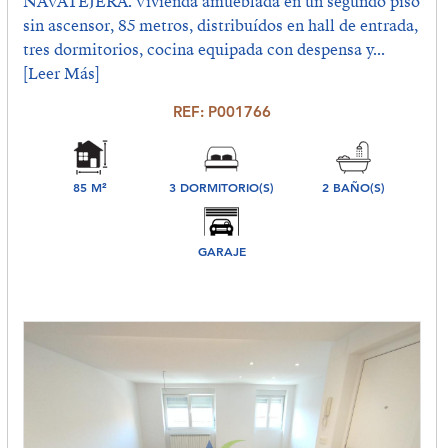
NAVATEJERA. Vivienda amueblada en un segundo piso
sin ascensor, 85 metros, distribuídos en hall de entrada,
tres dormitorios, cocina equipada con despensa y...
[Leer Más]
REF: P001766
85 M²
3 DORMITORIO(S)
2 BAÑO(S)
GARAJE