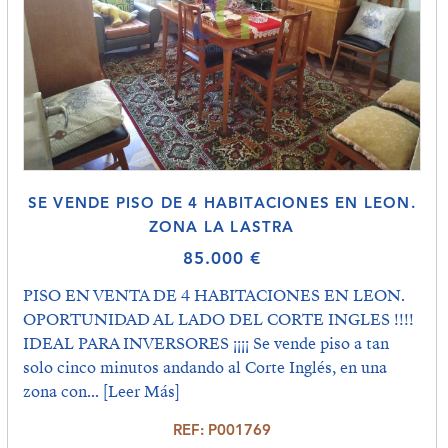
SE VENDE PISO DE 4 HABITACIONES EN LEON.
ZONA LA LASTRA
85.000 €
PISO EN VENTA DE 4 HABITACIONES EN LEON.
OPORTUNIDAD AL LADO DEL CORTE INGLES !!!!
IDEAL PARA INVERSORES ¡¡¡¡ Se vende piso a tan
solo cinco minutos andando al Corte Inglés, en una
zona con...
[Leer Más]
REF: P001769