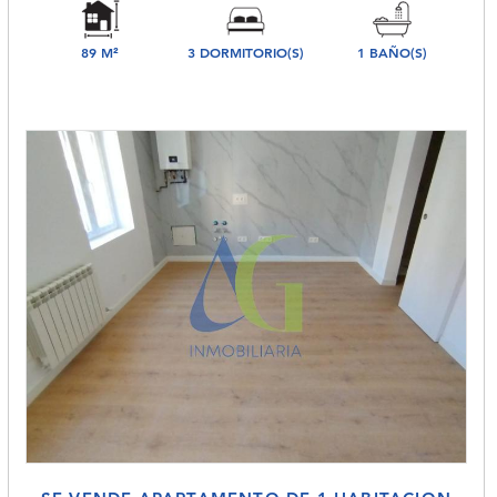
89 M²
3 DORMITORIO(S)
1 BAÑO(S)